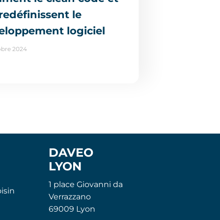
 redéfinissent le
eloppement logiciel
obre 2024
DAVEO
LYON
1 place Giovanni da
isin
Verrazzano
69009 Lyon