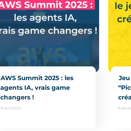
AWS Summit 2025 : les
Jeu
agents IA, vrais game
“Pic
changers !
créa
16 avril 2025
6 déce