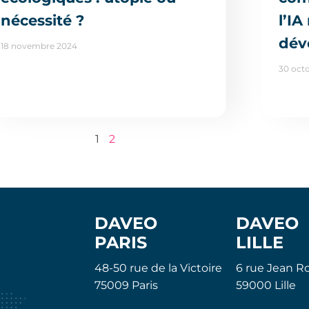
nécessité ?
l’IA
dév
18 novembre 2024
30 oct
1
2
DAVEO
DAVEO
PARIS
LILLE
48-50 rue de la Victoire
6 rue Jean Ro
75009 Paris
59000 Lille