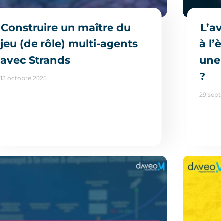
Construire un maître du
L’a
jeu (de rôle) multi-agents
à l’
avec Strands
une
?
13 octobre 2025
29 sep