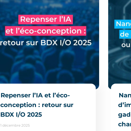
Repenser l’IA et l’éco-
Nan
conception : retour sur
d’i
BDX I/O 2025
gad
cha
1 décembre 2025