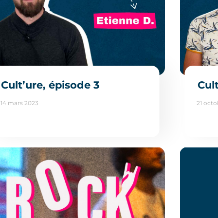
Cult’ure, épisode 3
Cul
14 mars 2023
21 octo