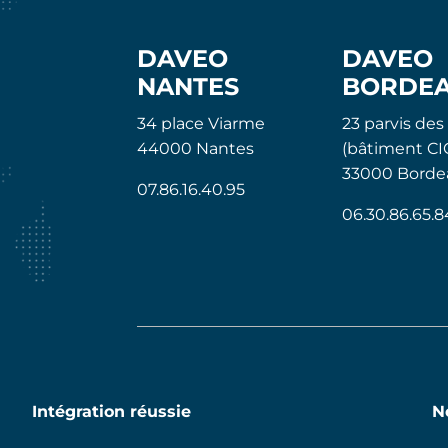
DAVEO
DAVEO
NANTES
BORDE
34 place Viarme
23 parvis des
44000 Nantes
(bâtiment CI
33000 Borde
07.86.16.40.95
06.30.86.65.8
Intégration réussie
N