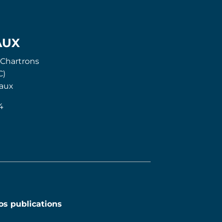
AUX
 Chartrons
C)
aux
4
os publications