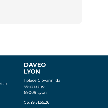
DAVEO
LYON
1 place Giovanni da
isin
Verrazzano
69009 Lyon
06.49.51.55.26