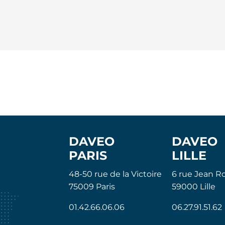
DAVEO
DAVEO
PARIS
LILLE
48-50 rue de la Victoire
6 rue Jean Ro
75009 Paris
59000 Lille
01.42.66.06.06
06.27.91.51.62